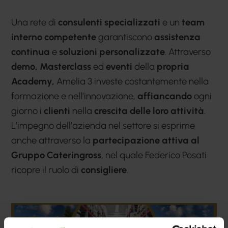
Una rete di
consulenti specializzati
e un
team
interno competente
garantiscono
assistenza
continua
e
soluzioni personalizzate
. Attraverso
demo, Masterclass
ed
eventi
della
propria
Academy,
Amelia 3 investe costantemente nella
formazione e nell’innovazione,
affiancando
ogni
giorno i
clienti
nella
crescita delle loro attività
.
L’impegno dell’azienda nel settore si esprime
anche attraverso la
partecipazione attiva al
Gruppo Cateringross
, nel quale Federico Posati
ricopre il ruolo di
consigliere
.