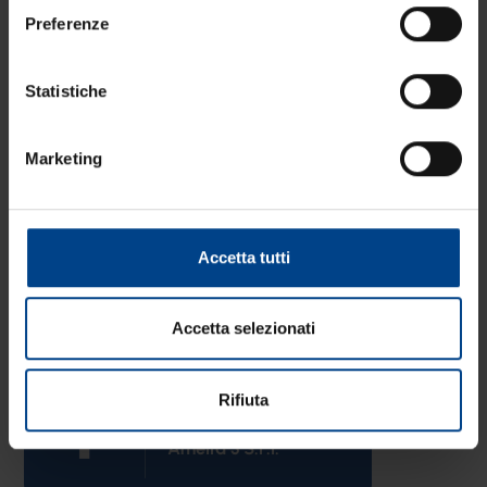
Preferenze
Statistiche
Marketing
Zona industriale, Voc. Stibi snc
Fraz. Fornole, 05022, Amelia (TR)
Tel. +39 0744 989765
Accetta tutti
info@amelia3.it
www.amelia3.it
Accetta selezionati
Rifiuta
Seguici su facebook!
Amelia 3 S.r.l.