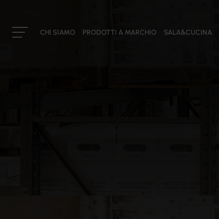
CHI SIAMO
PRODOTTI A MARCHIO
SALA&CUCINA
IL GRUPPO
La nostra storia
Cateringross
Mission
Il consiglio di amministrazione
I soci
I buyers
Partner