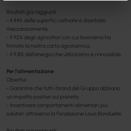
Risultati già raggiunti:
- Il 44% delle superfici coltivate è diserbato
meccanicamente.
- Il 92% degli agricoltori con cui lavoriamo ha
firmato la nostra carta agronomica.
- Il 9,8% dell’energia che utilizziamo è rinnovabile.
Per l’alimentazione
Obiettivi:
- Garantire che tutti i brand del Gruppo abbiano
un impatto positivo sul pianeta.
- Incentivare comportamenti alimentari più
salutari attraverso la Fondazione Louis Bonduelle.
Risultati già raggiunti: