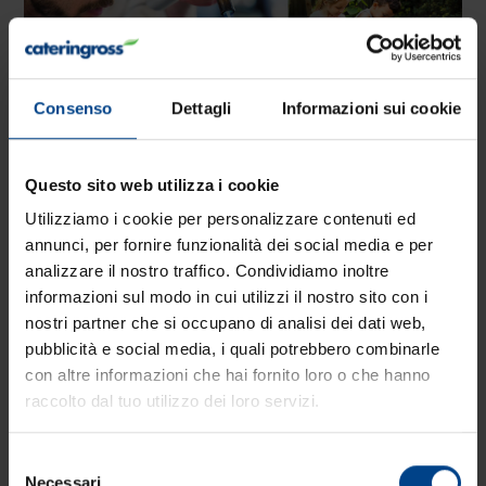
Consenso
Dettagli
Informazioni sui cookie
I cambiamenti climatici, le minacce alla
biodiversità, l'esaurimento delle risorse naturali, la
Questo sito web utilizza i cookie
diffidenza sulla qualità del cibo che mangiamo,
Utilizziamo i cookie per personalizzare contenuti ed
sono tutte sfide che ci portano a impegnarci per
annunci, per fornire funzionalità dei social media e per
un futuro più sano e sostenibile. Siamo convinti
analizzare il nostro traffico. Condividiamo inoltre
che questo futuro dipenda dalla natura e dalla
informazioni sul modo in cui utilizzi il nostro sito con i
cura che abbiamo di essa. Crediamo che ognuno
nostri partner che si occupano di analisi dei dati web,
pubblicità e social media, i quali potrebbero combinarle
di noi possa fare la differenza fin da subito,
con altre informazioni che hai fornito loro o che hanno
partendo dalle nostre tavole.
raccolto dal tuo utilizzo dei loro servizi.
La sostenibilità è parte integrante della vision di
Selezione
Bonduelle. “Negli anni sono state lanciate diverse
Necessari