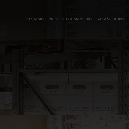
CHI SIAMO
PRODOTTI A MARCHIO
SALA&CUCINA
IL GRUPPO
La nostra storia
Cateringross
Mission
Il consiglio di amministrazione
I soci
I buyers
Partner