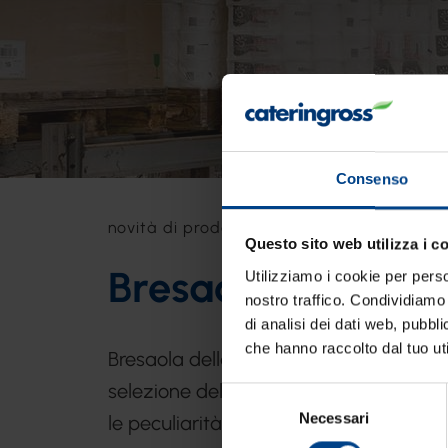
Consenso
novità di prodotto
>
bresaola della valtell
Questo sito web utilizza i c
Bresaola della Val
Utilizziamo i cookie per perso
nostro traffico. Condividiamo 
di analisi dei dati web, pubbl
che hanno raccolto dal tuo uti
Bresaola della Valtellina I.G.P. punta d
selezione delle migliori carni lavorate
Selezione
Necessari
del
le peculiarità; l’aria unica di Poggiriden
consenso