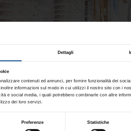
Dettagli
ina i.g.p. punta d’anca salumi reali
ookie
tellina I.G.P. punta d’a
nalizzare contenuti ed annunci, per fornire funzionalità dei socia
inoltre informazioni sul modo in cui utilizzi il nostro sito con i n
icità e social media, i quali potrebbero combinarle con altre inform
lizzo dei loro servizi.
’anca Salumi Reali è ottenuta dalla
 con una delicata concia che ne esalta
Preferenze
Statistiche
ti – nel cuore della Valtellina -