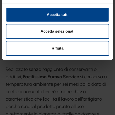
Facilissimo Eurovo Service
è albume d’uovo
Accetta tutti
liquido liottizzato, ideale per tutte le preparazioni
in cui il volume e la stabilità dell’albume montato
Accetta selezionati
sono importanti. Le caratteristiche del prodotto lo
rendono particolarmente adatto per meringhe
all’italiana e alla francese e doppie montate, ma
Rifiuta
anche per mousse, macarons e torte.
Realizzato senza l’aggiunta di conservanti o
additivi,
Facilissimo Eurovo Service
si conserva a
temperatura ambiente per sei mesi dalla data di
confezionamento finché rimane chiuso:
caratteristica che facilita il lavoro dell’artigiano
perché rende il prodotto pronto all’uso
direttamente in planetaria, facile da dosare e