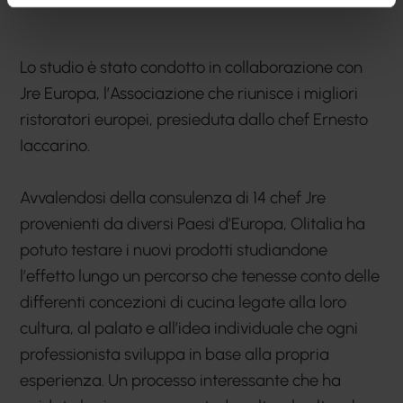
Lo studio è stato condotto in collaborazione con
Jre Europa, l’Associazione che riunisce i migliori
ristoratori europei, presieduta dallo chef Ernesto
Iaccarino.
Avvalendosi della consulenza di 14 chef Jre
provenienti da diversi Paesi d’Europa, Olitalia ha
potuto testare i nuovi prodotti studiandone
l’effetto lungo un percorso che tenesse conto delle
differenti concezioni di cucina legate alla loro
cultura, al palato e all’idea individuale che ogni
professionista sviluppa in base alla propria
esperienza. Un processo interessante che ha