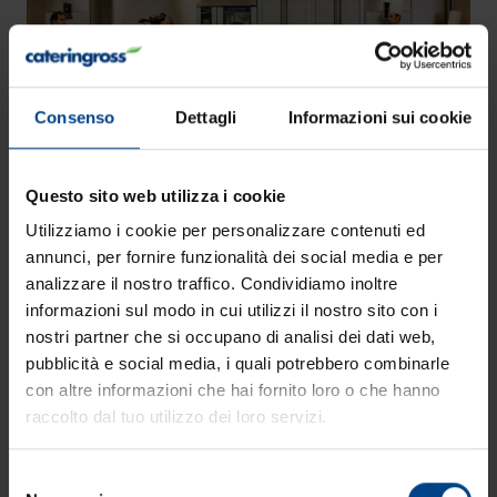
Consenso
Dettagli
Informazioni sui cookie
Questo sito web utilizza i cookie
In un mercato in cui la qualità dell’olio
Utilizziamo i cookie per personalizzare contenuti ed
extravergine di oliva viene valutata quasi
annunci, per fornire funzionalità dei social media e per
esclusivamente in rapporto alla sua provenienza,
analizzare il nostro traffico. Condividiamo inoltre
informazioni sul modo in cui utilizzi il nostro sito con i
ai cultivar e alle varietà, Olitalia rivoluziona il
nostri partner che si occupano di analisi dei dati web,
concetto e propone una nuova filosofia di
pubblicità e social media, i quali potrebbero combinarle
produzione basata sull’effetto.
con altre informazioni che hai fornito loro o che hanno
La strategia di studio che ha portato Olitalia a
raccolto dal tuo utilizzo dei loro servizi.
realizzare una nuova linea di oli extravergine di
oliva destinati alla ristorazione è frutto di una
Selezione