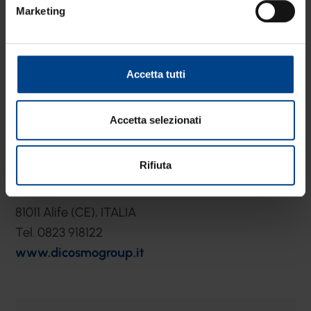
Marketing
Accetta tutti
Accetta selezionati
Rifiuta
S.P. 331Km 0.187
81011 Alife (CE), ITALIA
Tel. 0823 918122
www.dicosmogroup.it