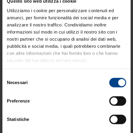
Questo sito web utilizza i cookie
formazione con un’Academy di 700 mq a Napoli.
Utilizziamo i cookie per personalizzare contenuti ed
annunci, per fornire funzionalità dei social media e per
analizzare il nostro traffico. Condividiamo inoltre
informazioni sul modo in cui utilizzi il nostro sito con i
nostri partner che si occupano di analisi dei dati web,
pubblicità e social media, i quali potrebbero combinarle
con altre informazioni che hai fornito loro o che hanno
raccolto dal tuo utilizzo dei loro servizi.
Selezione
Necessari
del
consenso
Preferenze
Statistiche