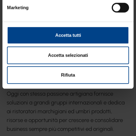
Marketing
Emiliano Baldi è l’amministratore delegato
dell’azienda di famiglia Baldi Food di Jesi (AN).
Accetta tutti
Baldi Foodservices è un partner di mercato che
accoglie ed esprime tutta l’esperienza di un’epica
Accetta selezionati
aziendale iniziata nel 1965 ed evoluta con
determinazione in conoscenze e volumi
Rifiuta
imprenditoriali.
Oggi con stessa passione artigiana fornisce
soluzioni a grandi gruppi internazionali e dedica
ai ristoratori marchigiani ed umbri prodotti,
risorse e opportunità per crescere e consolidare
business sempre più competitivi ed originali.