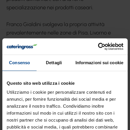
specializzazione nei prodotti caseari.
Franco Gialdini svolgeva la propria attività
prevalentemente nelle zone di Pisa, Livorno e
Versilia. Franco Picchi aveva, invece, sviluppato la
sua presenza nelle zone di Massa Carrara e
Versilia.
Consenso
Dettagli
Informazioni sui cookie
Proprio la Versilia favorì il punto di incontro tra i
due; c’era una concorrenza leale tra loro che, il 2
Questo sito web utilizza i cookie
marzo 1992, si tramutò in collaborazione.
Utilizziamo i cookie per personalizzare contenuti ed
annunci, per fornire funzionalità dei social media e per
analizzare il nostro traffico. Condividiamo inoltre
Nasce così GP Food che oggi conta 42
informazioni sul modo in cui utilizzi il nostro sito con i
collaboratori e oltre 1.500 clienti serviti nel food
nostri partner che si occupano di analisi dei dati web,
service: pizzerie e ristoranti, gastronomie, hotel e
pubblicità e social media, i quali potrebbero combinarle