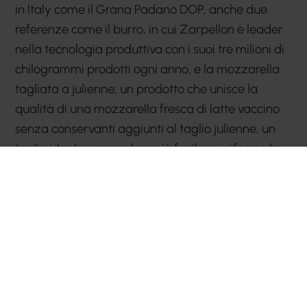
in Italy come il Grana Padano DOP, anche due
referenze come il burro, in cui Zarpellon è leader
nella tecnologia produttiva con i suoi tre milioni di
chilogrammi prodotti ogni anno, e la mozzarella
tagliata a julienne; un prodotto che unisce la
qualità di una mozzarella fresca di latte vaccino
senza conservanti aggiunti al taglio julienne, un
taglio ideale per rendere più facile e uniforme la
distribuzione sulla pizza e per il suo utilizzo, sia
nelle lavorazioni a freddo che a caldo.
precedente:
koch: la qualità nel tuo piatto
successivo:
i prosciutti cotti a marchio salumi reali
novità di prodotto