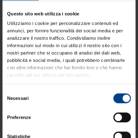
Questo sito web utilizza i cookie
Utilizziamo i cookie per personalizzare contenuti ed
annunci, per fornire funzionalità dei social media e per
analizzare il nostro traffico. Condividiamo inoltre
informazioni sul modo in cui utilizzi il nostro sito con i
Delizie di Latte è un marchio attraverso il quale
nostri partner che si occupano di analisi dei dati web,
il gruppo Cateringross propone in esclusiva agli
pubblicità e social media, i quali potrebbero combinarle
oltre 60.000 clienti
(ristoranti, pizzerie, bar, hotel)
con altre informazioni che hai fornito loro o che hanno
raccolto dal tuo utilizzo dei loro servizi.
delle sue 40 aziende distributrici, tutta una
gamma di prodotti che riguardano il comparto
Selezione
dei formaggi e dei latticini.
Necessari
del
In esclusiva per garantire a questi locali di poter
consenso
avere una forte identità nelle loro proposte
Preferenze
gastronomiche e di servizio. Per i prodotti
racchiusi sotto il marchio
Delizie di Latte
i buyer
Statistiche