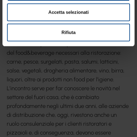
nazionale,
al gruppo Cateringross
e tutti i loro
Accetta selezionati
agenti di vendita, circa 700 professionisti che
arrivano da ogni parte d’Italia per conoscere le
Rifiuta
novità del mercato del fuori casa.
Le aziende espositrici rispecchiano tutti i settori
del food&beverage necessari alla ristorazione:
carne, pesce, surgelati, pasta, salumi, latticini,
salse, vegetali, drogheria alimentare, vino, birra,
liquori, oltre ai prodotti non food per l’igiene.
L’incontro serve per far conoscere le novità nel
settore del fuori casa, che è cambiato
profondamente negli ultimi due anni, alle aziende
di distribuzione che, oggi, rivestono anche un
ruolo consulenziale per i clienti ristoratori e
pizzaioli e, di conseguenza, devono essere