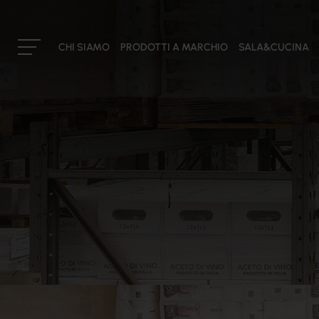
CHI SIAMO
PRODOTTI A MARCHIO
SALA&CUCINA
IL GRUPPO
La nostra storia
Cateringross
Mission
Il consiglio di amministrazione
I soci
I buyers
Partner