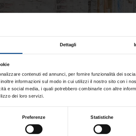
Dettagli
ta qualità per la ristorazione
ookie
nalizzare contenuti ed annunci, per fornire funzionalità dei socia
, alta qualità per la ris
inoltre informazioni sul modo in cui utilizzi il nostro sito con i n
icità e social media, i quali potrebbero combinarle con altre inform
lizzo dei loro servizi.
eca è ottenuto dalle panne
del Grana Padano DOP e del
Preferenze
Statistiche
ssi allevatori che conferiscono