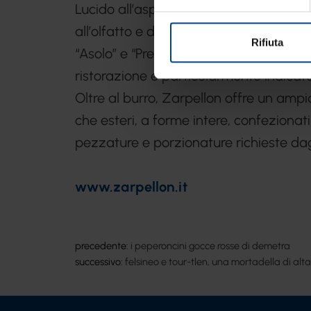
Lucido all’aspetto, compatto e solido 
all’olfatto e dal gusto delicato il nost
Rifiuta
“Asolo” e “Preaplina” è un prodotto di al
ristorazione e particolarmente indicato 
Oltre al burro, Zarpellon offre un amp
che esteri, a forme intere, confezionati,
pezzature e porzionature richieste dagl
www.zarpellon.it
precedente:
i peperoncini gocce rosse di demetra
successivo:
felsineo e tour-tlen, una mortadella di alta