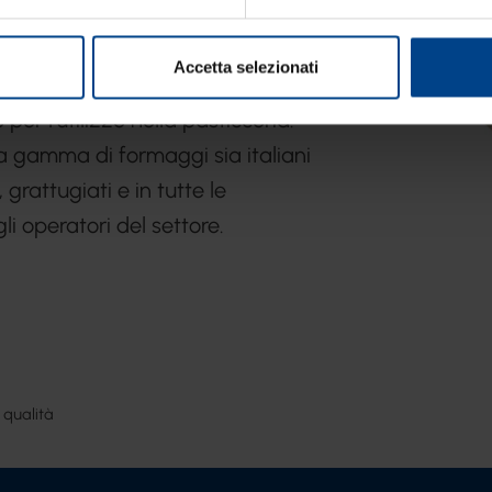
nella consistenza, profumato
ro burro venduto nei marchi
Accetta selezionati
ta qualità, ideale per la
per l’utilizzo nella pasticceria.
ia gamma di formaggi sia italiani
 grattugiati e in tutte le
i operatori del settore.
 qualità