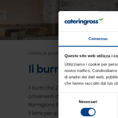
Consenso
novità di prodotto
>
il burro zarpellon, al
Questo sito web utilizza i c
Utilizziamo i cookie per perso
Il burro Zarpellon
nostro traffico. Condividiamo 
di analisi dei dati web, pubbl
che hanno raccolto dal tuo uti
Il burro che Zarpellon propone all’Hor
provenienti dalle aree di produzione 
Selezione
Necessari
del
Parmigiano Reggiano DOP, da quegli ste
consenso
il latte per questi due grandi formaggi.