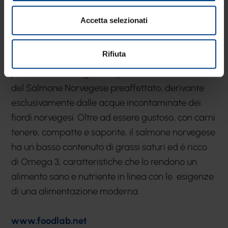
congelati dopo il trattamento per essere
Accetta selezionati
commercializzati mesi dopo ma sono invece
lavorati in numero adeguato alle richieste di
Rifiuta
mercato. I risultati sono dolcezza e morbidezza,
profumi rotondi e gusto equilibrato. Come nel caso
del Salmone Norvegese preaffettato, derivante
esclusivamente dalle acque incontaminate dei
fiordi norvegesi. Oltre ad essere gustoso, con carni
tenere, compatte e saporite, il salmone norvegese
ha un basso contenuto di grassi saturi ed è ricco
di Omega 3, caratteristiche che lo rendono un
alimento sano e nutriente in linea con le esigenze
di una alimentazione moderna.
www.foodlab.net