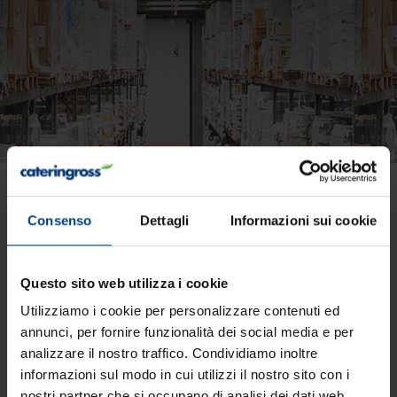
Il salmone norvegese di
Consenso
Dettagli
Informazioni sui cookie
Food Lab
Questo sito web utilizza i cookie
Utilizziamo i cookie per personalizzare contenuti ed
annunci, per fornire funzionalità dei social media e per
analizzare il nostro traffico. Condividiamo inoltre
informazioni sul modo in cui utilizzi il nostro sito con i
nostri partner che si occupano di analisi dei dati web,