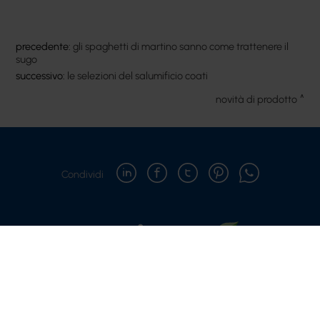
precedente:
gli spaghetti di martino sanno come trattenere il
sugo
successivo:
le selezioni del salumificio coati
novità di prodotto
Condividi
Copyright © 2021-2026 Cateringross Soc. Coop. - P.IVA :
04310910379
Via del Lavoro, 85 | 40033 Casalecchio di Reno (BO)
Telefono: 051 616 7417 - Mail: info@cateringross.net