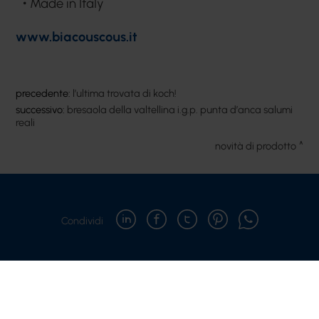
Made in Italy
www.biacouscous.it
precedente:
l’ultima trovata di koch!
successivo:
bresaola della valtellina i.g.p. punta d’anca salumi
reali
novità di prodotto
Condividi