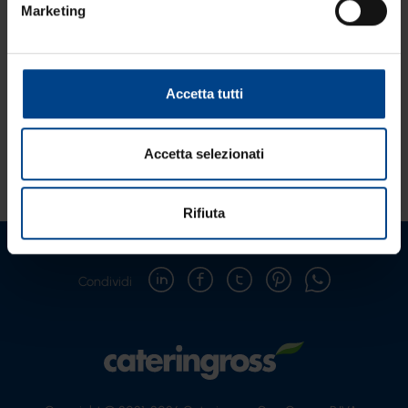
Marketing
Accetta tutti
precedente:
elezione consiglio d'amministrazione per il triennio
2024/2026
Accetta selezionati
successivo:
il valore di fare sistema
eventi e storie
Rifiuta
Condividi