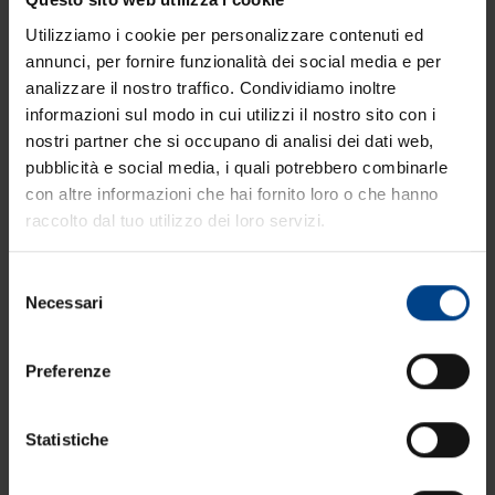
L'intervento di Andrea
Utilizziamo i cookie per personalizzare contenuti ed
annunci, per fornire funzionalità dei social media e per
Marchi al FDR2024
analizzare il nostro traffico. Condividiamo inoltre
informazioni sul modo in cui utilizzi il nostro sito con i
nostri partner che si occupano di analisi dei dati web,
Andrea Marchi
, presidente del gruppo
pubblicità e social media, i quali potrebbero combinarle
Cateringross
, interviene alla quarta edizione del
con altre informazioni che hai fornito loro o che hanno
Forum della ristorazione, parlando del ruolo
raccolto dal tuo utilizzo dei loro servizi.
moderno del distributore.
Selezione
Necessari
del
consenso
Preferenze
Statistiche