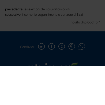
precedente:
le selezioni del salumificio coati
successivo:
il cornetto vegan limone e zenzero di lizzi
novità di prodotto
Condividi
Copyright © 2021-2026 Cateringross Soc. Coop. - P.IVA :
04310910379
Via del Lavoro, 85 | 40033 Casalecchio di Reno (BO)
Telefono: 051 616 7417 - Mail: info@cateringross.net
Privacy policy