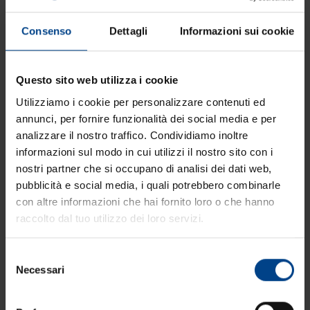
essere un preciso punto di riferimento per il
mercato ho.re.ca. in Friuli Venezia Giulia, Austria e
Consenso
Dettagli
Informazioni sui cookie
Slovenia.
Questo sito web utilizza i cookie
“Crediamo fermamente nella valorizzazione del
Utilizziamo i cookie per personalizzare contenuti ed
rapporto con il cliente, attraverso l’attenzione
annunci, per fornire funzionalità dei social media e per
continua che gli dedichiamo, cercando di
analizzare il nostro traffico. Condividiamo inoltre
guadagnare fiducia giorno per giorno, puntando
informazioni sul modo in cui utilizzi il nostro sito con i
molto alla qualità dei prodotti e puntualità dei
nostri partner che si occupano di analisi dei dati web,
servizi. - afferma Alessandro Piazza - Sono questi
pubblicità e social media, i quali potrebbero combinarle
con altre informazioni che hai fornito loro o che hanno
i valori che caratterizzano il motore del nostro
raccolto dal tuo utilizzo dei loro servizi.
sviluppo assieme alla consapevolezza con la
quale ci impegniamo a ricreare giorno dopo
Selezione
giorno non solo la genuinità dei sapori di una
Necessari
del
volta, ma anche quella quotidianità di rapporti
consenso
umani, basati sulla stima e collaborazione