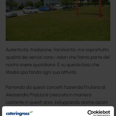
Autenticità, tradizione, familiarità, ma soprattutto
qualità dei servizi sono i valori che fanno parte del
nostro vivere quotidiano. È su queste basi che
Madia spa fonda ogni sua attività.
Partendo da questi concetti l’azienda friulana di
Alessandro Piazza è cresciuta in maniera
costante in questi anni, sviluppando anche azioni
di partnership e acquisizioni che le permettono di