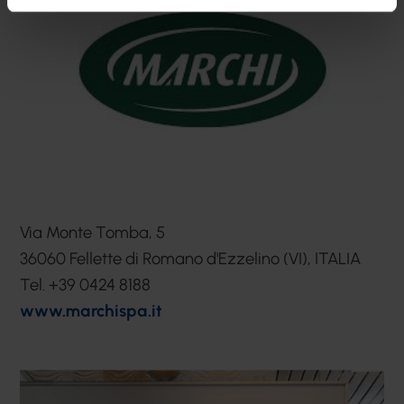
Via Monte Tomba, 5
36060 Fellette di Romano d'Ezzelino (VI), ITALIA
Tel. +39 0424 8188
www.marchispa.it