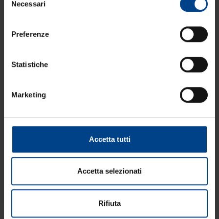
Necessari
del
carni, in sintonia con le aspettative e i bisogni
consenso
della ristorazione contemporanea.
Preferenze
Statistiche
Marketing
Accetta tutti
Accetta selezionati
Rifiuta