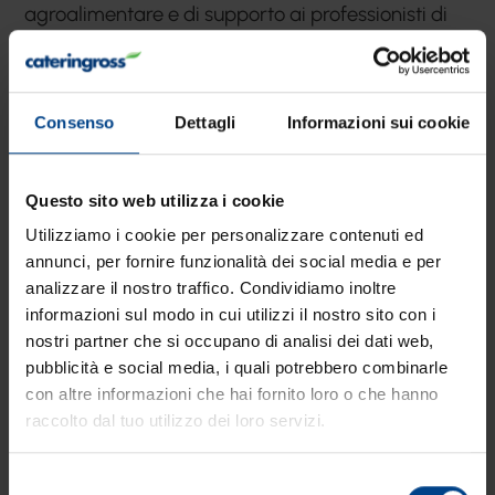
agroalimentare e di supporto ai professionisti di
cucina.
Il
rispetto
per la tradizione e per il lavoro altrui; la
Consenso
Dettagli
Informazioni sui cookie
priorità alla
qualità
, del prodotto e nel servizio;
l’affidabilità
in qualunque circostanza e per
Questo sito web utilizza i cookie
qualsiasi evenienza sono i punti cardini di una
Utilizziamo i cookie per personalizzare contenuti ed
filosofia moderna e solida che guarda al futuro.
annunci, per fornire funzionalità dei social media e per
analizzare il nostro traffico. Condividiamo inoltre
E ancora ricerca, macchinari di ultima
informazioni sul modo in cui utilizzi il nostro sito con i
generazione, formazione di personale altamente
nostri partner che si occupano di analisi dei dati web,
qualificato, studio approfondito della materia
pubblicità e social media, i quali potrebbero combinarle
con altre informazioni che hai fornito loro o che hanno
prima: questi sono gli altri ingredienti che hanno
raccolto dal tuo utilizzo dei loro servizi.
consentito a Marchi Spa di diventare una delle
aziende italiane più accreditate nel settore della
Selezione
distribuzione alimentare e della lavorazione delle