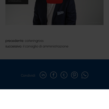
precedente:
cateringross
successivo:
il consiglio di amministrazione
Condividi