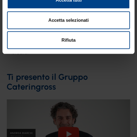
Grazie ai rapporti continui con soci, con fornitori e
Accetta selezionati
con tutti gli operatori, Cateringross rappresenta
un
osservatorio privilegiato
che consente di
Rifiuta
captare in anticipo tendenze e cambiamenti del
mercato.
Ti presento il Gruppo
Cateringross