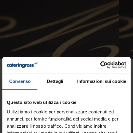
Mission
Consenso
Dettagli
Informazioni sui cookie
Progettare e costruire una vera
rete di imprese.
Questo sito web utilizza i cookie
Utilizziamo i cookie per personalizzare contenuti ed
Il valore principale di Cateringross è il valore del
annunci, per fornire funzionalità dei social media e per
analizzare il nostro traffico. Condividiamo inoltre
fare sistema.