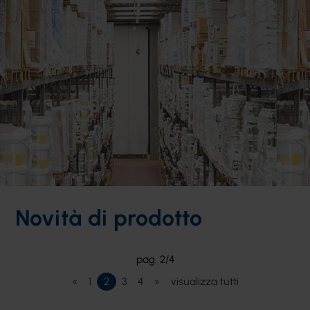
Novità di prodotto
pag. 2/4
«
1
2
3
4
»
visualizza tutti