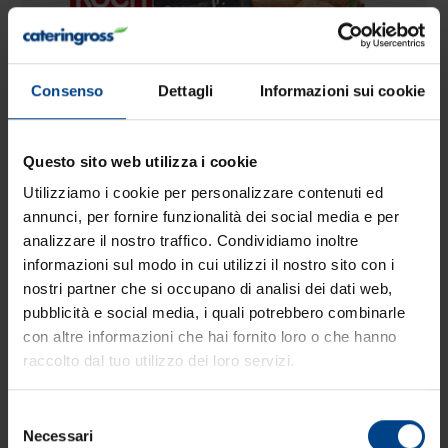
Consenso
Dettagli
Informazioni sui cookie
Questo sito web utilizza i cookie
Utilizziamo i cookie per personalizzare contenuti ed
annunci, per fornire funzionalità dei social media e per
analizzare il nostro traffico. Condividiamo inoltre
informazioni sul modo in cui utilizzi il nostro sito con i
L’ultima trovata di KOCH!
nostri partner che si occupano di analisi dei dati web,
pubblicità e social media, i quali potrebbero combinarle
Continua la dinamicità dell’Azienda Koch nel
con altre informazioni che hai fornito loro o che hanno
cercare sempre nuovi prodotti per soddisfare le
raccolto dal tuo utilizzo dei loro servizi.
esigenze dei clienti. Tra le numerose variazioni di
Gnocchi KOCH, come quelli ai cereali, alla Romana,
agli spinaci e naturalmente i classici Gnocchi di
Selezione
patate.
Necessari
del