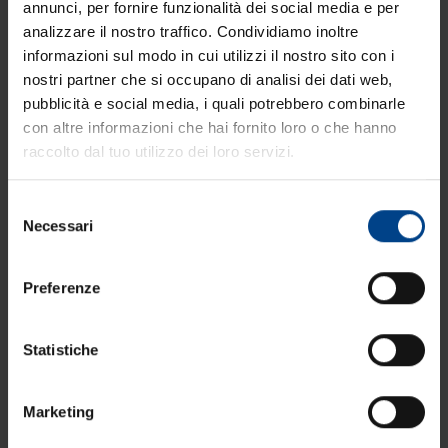
annunci, per fornire funzionalità dei social media e per
analizzare il nostro traffico. Condividiamo inoltre
informazioni sul modo in cui utilizzi il nostro sito con i
nostri partner che si occupano di analisi dei dati web,
pubblicità e social media, i quali potrebbero combinarle
con altre informazioni che hai fornito loro o che hanno
raccolto dal tuo utilizzo dei loro servizi.
Selezione
Necessari
del
consenso
Preferenze
La Pancetta stufata Salumi Reali è frutto di una
Statistiche
selezione accurata di carni di maiale
successivamente cotte a vapore e affumicate.
Marketing