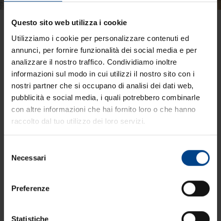
Questo sito web utilizza i cookie
pane per la ristorazione
Utilizziamo i cookie per personalizzare contenuti ed
annunci, per fornire funzionalità dei social media e per
analizzare il nostro traffico. Condividiamo inoltre
Di seguito tutti i contenuti taggati con:
informazioni sul modo in cui utilizzi il nostro sito con i
pane per la ristorazione
nostri partner che si occupano di analisi dei dati web,
Eventi e Storie: pane
pubblicità e social media, i quali potrebbero combinarle
con altre informazioni che hai fornito loro o che hanno
per la ristorazione
raccolto dal tuo utilizzo dei loro servizi.
Selezione
Necessari
del
consenso
Preferenze
Statistiche