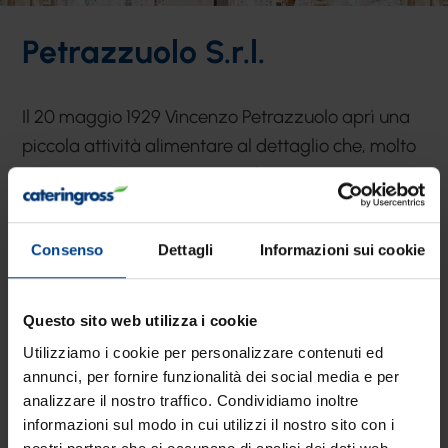
Petrazzuolo S.r.l.
Il 20 maggio 1929 Vincenzo Petrazzuolo aprì una
piccola attività alimentare al dettaglio che, molto
presto, si sviluppò in catena di gastronomie con
preparazione di pasti cucinati.
Nasce da
quell’intuizione quella che adesso è la
Consenso
Dettagli
Informazioni sui cookie
Petrazzuolo srl di suo nipote Vincenzo
.
Un’azienda di distribuzione specializzata nelle
forniture per la ristorazione collettiva, con sede a
Questo sito web utilizza i cookie
Napoli, referenze per tutto l’assortimento
Utilizziamo i cookie per personalizzare contenuti ed
alimentare e non food adatto a servire grandi
annunci, per fornire funzionalità dei social media e per
analizzare il nostro traffico. Condividiamo inoltre
strutture pubbliche, come ospedali, carceri, scuole
informazioni sul modo in cui utilizzi il nostro sito con i
in Campania, Lazio, Puglia e Molise
. Ma non