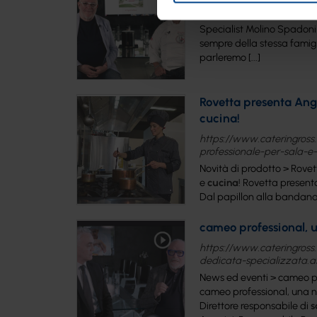
News ed eventi >
Sala
&
C
Specialist Molino Spadoni 
sempre della stessa famigl
parleremo [...]
Rovetta presenta Angi
cucina!
https://www.cateringross.
professionale-per-sala-e
Novità di prodotto > Rovet
e
cucina
! Rovetta present
Dal papillon alla bandana, 
cameo professional, u
https://www.cateringross.
dedicata-specializzata.a
News ed eventi > cameo pr
cameo professional, una nu
Direttore responsabile di
s