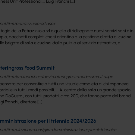
ss Unit Professional.... Luigi Franchi [...]
et/it-it/petrazzuolo-srl.aspx
egia della Petrazzuolo srl è quella di ridisegnare nuovi servizi se si è in
io, pacchetti completi che si orientino alla gestione diretta di
cucine
lle brigate di
sala
e
cucina
, dalla pulizia al servizio ristorativo, al
ateringross Food Summit
net/it-it/le-cronache-dal-7-cateringross-food-summit.aspx
pensata per consentire a tutti una visuale completa di chi esponeva;
ribile in tutti i modi possibili. ... Al centro della
sala
un grande spazio
 DoGusto , con tutti i prodotti, circa 200, che fanno parte del brand. ..
 Franchi, direttore [...]
Amministrazione per il triennio 2024/2026
et/it-it/elezione-consiglio-damministrazione-per-il-triennio-