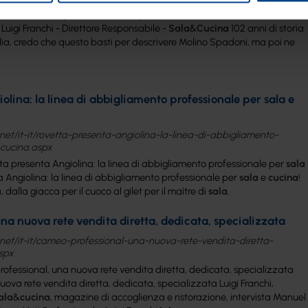
ucina
- Pizza Specialist Molino Spadoni
Sala
&
Cucina
- Pizza
Luigi Franchi - Direttore Responsabile -
Sala
&
Cucina
102 anni di storia
ia, credo che questo basti per descrivere Molino Spadoni, ma poi ne
olina: la linea di abbigliamento professionale per sala e
net/it-it/rovetta-presenta-angiolina-la-linea-di-abbigliamento-
-cucina.aspx
ta presenta Angiolina: la linea di abbigliamento professionale per
sala
a Angiolina: la linea di abbigliamento professionale per
sala
e
cucina
!
dalla giacca per il cuoco al gilet per il maître di
sala
.
na nuova rete vendita diretta, dedicata, specializzata
net/it-it/cameo-professional-una-nuova-rete-vendita-diretta-
spx
ofessional, una nuova rete vendita diretta, dedicata, specializzata
ova rete vendita diretta, dedicata, specializzata Luigi Franchi,
ala
&
cucina
, magazine di accoglienza e ristorazione, intervista Manuel