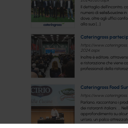
Il dettaglio dell’incontro,
numero di
sala
&
cucina
in 
dove, oltre agli uffici conf
alla sua [...]
Cateringross parteci
https://www.cateringross.
2024.aspx
Inoltre è editore, attraver
e ristorazione che viene c
professionali della ristoraz
Cateringross Food Sum
https://www.cateringross.
Parlano, raccontano i prod
dei ristoranti italiani. ... N
approfondimento su alcune
un’ora, un palco attrezzato 