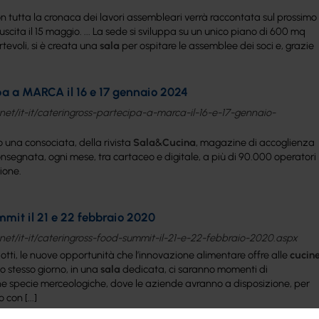
 con tutta la cronaca dei lavori assembleari verrà raccontata sul prossimo
uscita il 15 maggio. ... La sede si sviluppa su un unico piano di 600 mq
ortevoli, si è creata una
sala
per ospitare le assemblee dei soci e, grazie
pa a MARCA il 16 e 17 gennaio 2024
net/it-it/cateringross-partecipa-a-marca-il-16-e-17-gennaio-
so una consociata, della rivista
Sala
&
Cucina
, magazine di accoglienza
onsegnata, ogni mese, tra cartaceo e digitale, a più di 90.000 operatori
ione.
mit il 21 e 22 febbraio 2020
net/it-it/cateringross-food-summit-il-21-e-22-febbraio-2020.aspx
otti, le nuove opportunità che l’innovazione alimentare offre alle
cucin
ello stesso giorno, in una
sala
dedicata, ci saranno momenti di
 specie merceologiche, dove le aziende avranno a disposizione, per
con [...]