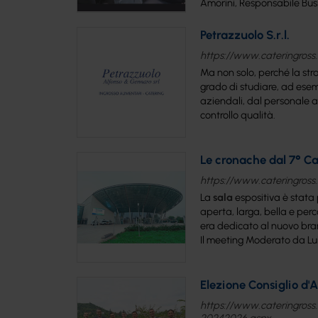
Amorini, Responsabile Busine
Petrazzuolo S.r.l.
https://www.cateringross.n
Ma non solo, perché la strat
grado di studiare, ad esemp
aziendali, dal personale a
controllo qualità.
Le cronache dal 7° C
https://www.cateringross.
La
sala
espositiva è stata 
aperta, larga, bella e percor
era dedicato al nuovo brand
Il meeting Moderato da Luigi
Elezione Consiglio d'
https://www.cateringross.n
20242026.aspx