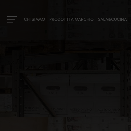
CHI SIAMO
PRODOTTI A MARCHIO
SALA&CUCINA
IL GRUPPO
La nostra storia
Cateringross
Mission
Il consiglio di amministrazione
I soci
I buyers
Partner