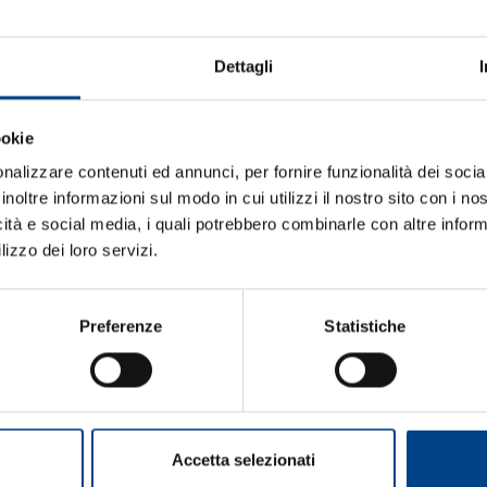
Dettagli
ookie
Risultati: 18 - pag 1/2
«
1
2
»
nalizzare contenuti ed annunci, per fornire funzionalità dei socia
inoltre informazioni sul modo in cui utilizzi il nostro sito con i n
icità e social media, i quali potrebbero combinarle con altre inform
lizzo dei loro servizi.
net/it-it/salacucina.aspx
a
&
Cucina
Sala
&
Cucina
Il magazine e il sito di riferimento per il mondo
Preferenze
Statistiche
i da Edizioni Catering srl, società editoriale interamente partecipata da
Specialist Molino Spadoni
Accetta selezionati
net/it-it/salacucina-pizza-specialist-molino-spadoni.aspx