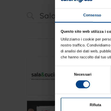
Consenso
Questo sito web utilizza i c
Utilizziamo i cookie per perso
nostro traffico. Condividiamo 
di analisi dei dati web, pubbl
che hanno raccolto dal tuo uti
Sala&Cucina
https://www.cateringross.
Selezione
Il gruppo > I partner >
Sal
Necessari
del
del food service: realizzat
consenso
Cateringross.
Sala&Cucina - Pizza 
Rifiuta
https://www.cateringross.