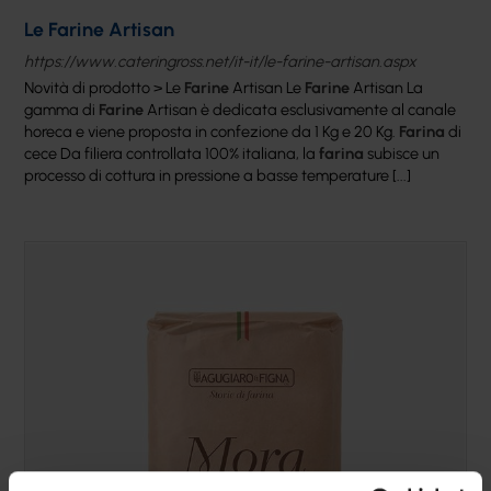
Le Farine Artisan
https://www.cateringross.net/it-it/le-farine-artisan.aspx
Novità di prodotto > Le
Farine
Artisan Le
Farine
Artisan La
gamma di
Farine
Artisan è dedicata esclusivamente al canale
horeca e viene proposta in confezione da 1 Kg e 20 Kg.
Farina
di
cece Da filiera controllata 100% italiana, la
farina
subisce un
processo di cottura in pressione a basse temperature [...]