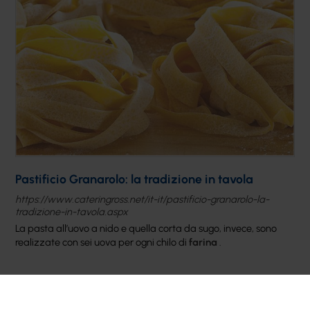
Pastificio Granarolo: la tradizione in tavola
https://www.cateringross.net/it-it/pastificio-granarolo-la-
tradizione-in-tavola.aspx
La pasta all’uovo a nido e quella corta da sugo, invece, sono
realizzate con sei uova per ogni chilo di
farina
.