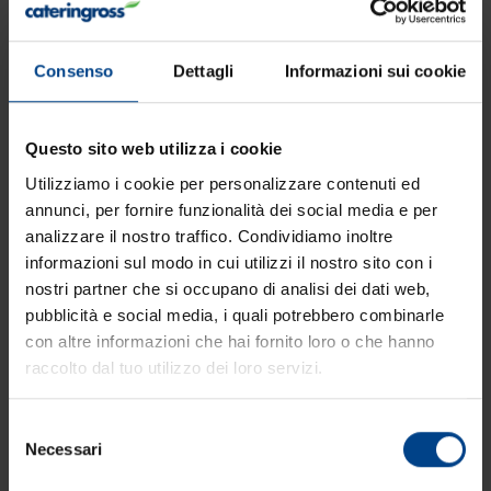
Consenso
Dettagli
Informazioni sui cookie
Questo sito web utilizza i cookie
Utilizziamo i cookie per personalizzare contenuti ed
annunci, per fornire funzionalità dei social media e per
Mora, la farina dal gusto integrale di
analizzare il nostro traffico. Condividiamo inoltre
Agugiaro&Figna
informazioni sul modo in cui utilizzi il nostro sito con i
https://www.cateringross.net/it-it/mora-la-farina-dal-gusto-
nostri partner che si occupano di analisi dei dati web,
integrale-di-agugiarofigna.aspx
pubblicità e social media, i quali potrebbero combinarle
Novità di prodotto > Mora, la
farina
dal gusto integrale di
con altre informazioni che hai fornito loro o che hanno
Agugiaro&Figna Mora, la
farina
dal gusto integrale di
raccolto dal tuo utilizzo dei loro servizi.
Agugiaro&Figna Si chiama ‘Mora‘ ed è una
farina
integrale
ottenuta attraverso una particolare macinazione che
salvaguarda il germe vitale e le frazioni esterne più nobili del
Selezione
chicco di grano, [...]
Necessari
del
consenso