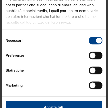
Vincenzo Cimino -
Pizza
Specialist - Molino Spadoni
Pizza
nostri partner che si occupano di analisi dei dati web,
Specialist è una figura tecnica all'interno di un'azienda
pubblicità e social media, i quali potrebbero combinarle
molitoria dove ci si occupa di Ricerca e Sviluppo, in questo caso
studia le
farine
per tirare fuori delle ricette e per dare valore a
con altre informazioni che hai fornito loro o che hanno
un prodotto. ... Luigi Franchi - Direttore Responsabile -
raccolto dal tuo utilizzo dei loro servizi.
Sala&Cucina Le [...]
Selezione
Necessari
del
consenso
Preferenze
Statistiche
Marketing
Accetta tutti