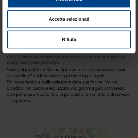
Accetta selezionati
Rifiuta
Molino Spadoni: nasce la pizza alla pala gelo
https://www.cateringross.net/it-it/molino-spadoni-nasce-la-
pizza-alla-pala-gelo.aspx
Novità di prodotto > Molino Spadoni: nasce la
pizza
alla pala
gelo Molino Spadoni: nasce la
pizza
alla pala gelo
Dall’esperienza e dalla selezione delle sue
farine
, Molino
Spadoni, ha ideato e realizzato una gamma gelo competa di
basi per
pizza
e condita alla pala ad alto contenuto di servizio.
... La gamma [...]