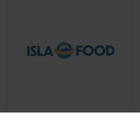
Isla Food
https://www.cateringross.net/it-it/isla-food.aspx