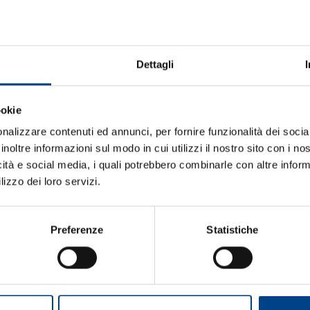
Dettagli
ookie
Risultati: 16 - pag 1/2
«
1
2
»
nalizzare contenuti ed annunci, per fornire funzionalità dei socia
inoltre informazioni sul modo in cui utilizzi il nostro sito con i n
icità e social media, i quali potrebbero combinarle con altre inform
lizzo dei loro servizi.
et/it-it/baldi.aspx
he, attualmente, conta su 25 agenti di vendita che operano in nove
Preferenze
Statistiche
izione oltre 5.000 referenze di prodotti alimentari freschi e conservati,
to
, di altre referenze
surgelate
, non food e bevande alcoliche .