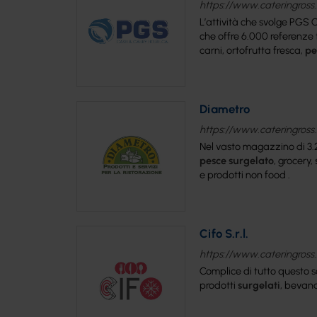
https://www.cateringross.n
L’attività che svolge PGS C
che offre 6.000 referenze t
carni, ortofrutta fresca,
pe
Diametro
https://www.cateringross.
Nel vasto magazzino di 3.2
pesce
surgelato
, grocery,
e prodotti non food .
Cifo S.r.l.
https://www.cateringross.ne
Complice di tutto questo so
prodotti
surgelati
, bevand