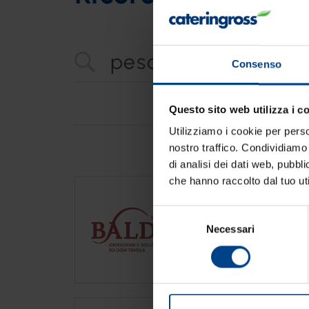
Consenso
Questo sito web utilizza i c
Utilizziamo i cookie per perso
nostro traffico. Condividiamo 
di analisi dei dati web, pubbl
che hanno raccolto dal tuo uti
Baldi
https://www.cateringross.n
Selezione
Nasce Baldi Foodservice c
Necessari
del
province - e hanno a dispos
consenso
di carne, di
pesce
surgela
Cavalier Bolasco