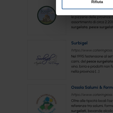
Rifiuta
https://www.cateringross.
Dodici agenti di vendita vis
le pizzerie delle province 
assortimento di circa 2.200
surgelata
,
pesce
surgela
Surbigel
https://www.cateringross.n
Nel 1995 l’estensione al se
carni, del
pesce
surgelato
vino, birra e prodotti non
nella provincia [...]
Ossola Salumi & For
https://www.cateringross.
Oltre alle tipicità locali
referenze tra salumi, forma
surgelati
, bevande alcolic