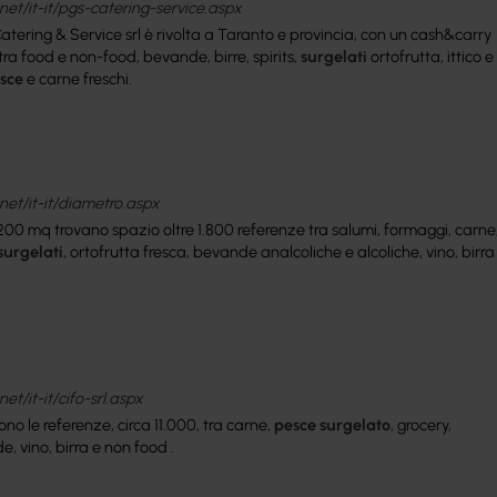
et/it-it/pgs-catering-service.aspx
atering & Service srl è rivolta a Taranto e provincia, con un cash&carry
ra food e non-food, bevande, birre, spirits,
surgelati
ortofrutta, ittico e
sce
e carne freschi.
net/it-it/diametro.aspx
00 mq trovano spazio oltre 1.800 referenze tra salumi, formaggi, carne
surgelati
, ortofrutta fresca, bevande analcoliche e alcoliche, vino, birra
t/it-it/cifo-srl.aspx
no le referenze, circa 11.000, tra carne,
pesce
surgelato
, grocery,
e, vino, birra e non food .