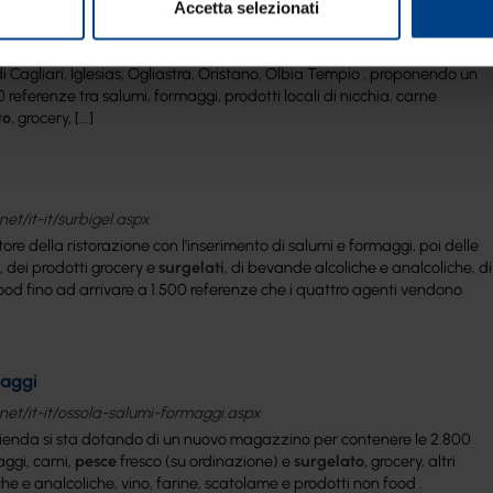
Accetta selezionati
net/it-it/cavalier-bolasco.aspx
itano periodicamente i ristoranti, gli hotel, i bar, i chioschi, i campeggi e
di Cagliari, Iglesias, Ogliastra, Oristano, Olbia Tempio , proponendo un
 referenze tra salumi, formaggi, prodotti locali di nicchia, carne
to
, grocery, [...]
et/it-it/surbigel.aspx
ttore della ristorazione con l’inserimento di salumi e formaggi, poi delle
, dei prodotti grocery e
surgelati
, di bevande alcoliche e analcoliche, di
 food fino ad arrivare a 1.500 referenze che i quattro agenti vendono
maggi
net/it-it/ossola-salumi-formaggi.aspx
 l’azienda si sta dotando di un nuovo magazzino per contenere le 2.800
ggi, carni,
pesce
fresco (su ordinazione) e
surgelato
, grocery, altri
he e analcoliche, vino, farine, scatolame e prodotti non food .