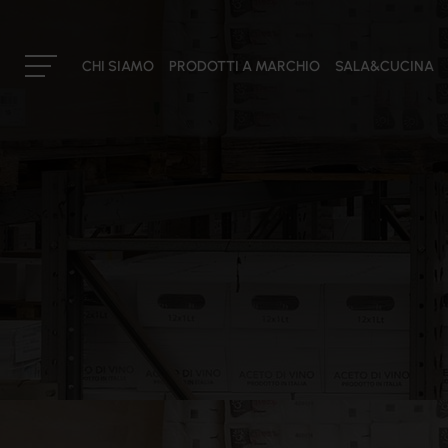
CHI SIAMO
PRODOTTI A MARCHIO
SALA&CUCINA
IL GRUPPO
La nostra storia
Cateringross
Mission
Il consiglio di amministrazione
I soci
I buyers
Partner