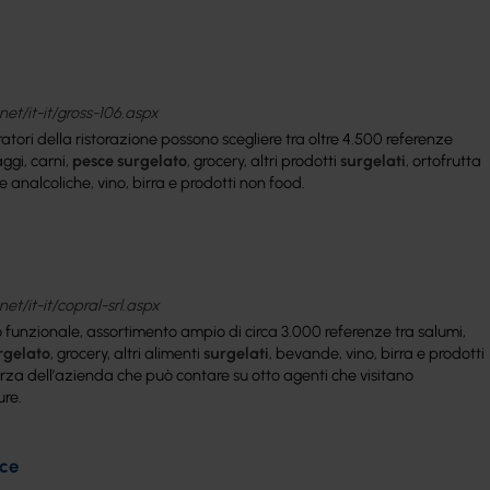
et/it-it/gross-106.aspx
atori della ristorazione possono scegliere tra oltre 4.500 referenze
ggi, carni,
pesce
surgelato
, grocery, altri prodotti
surgelati
, ortofrutta
 analcoliche, vino, birra e prodotti non food.
et/it-it/copral-srl.aspx
io funzionale, assortimento ampio di circa 3.000 referenze tra salumi,
rgelato
, grocery, altri alimenti
surgelati
, bevande, vino, birra e prodotti
forza dell’azienda che può contare su otto agenti che visitano
ure.
ce