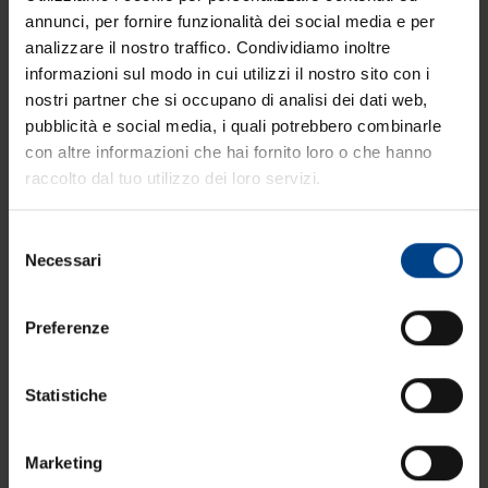
annunci, per fornire funzionalità dei social media e per
analizzare il nostro traffico. Condividiamo inoltre
informazioni sul modo in cui utilizzi il nostro sito con i
nostri partner che si occupano di analisi dei dati web,
pubblicità e social media, i quali potrebbero combinarle
con altre informazioni che hai fornito loro o che hanno
raccolto dal tuo utilizzo dei loro servizi.
Selezione
Necessari
del
consenso
Preferenze
Tonno in olio d’oliva Big Chef
Statistiche
https://www.cateringross.net/it-it/tonno-in-olio-doliva-big-
chef.aspx
I prodotti a marchio > Big Chef >
Tonno
in olio d’oliva Big Chef
Marketing
Tonno
in olio d’oliva Big Chef Il
tonno
è uno dei pesci più noti dei
nostri mari. ... Per questo Cateringross, per il
tonno
in olio d’oliva