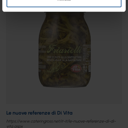
Le nuove referenze di Di Vita
https://www.cateringross.net/it-it/le-nuove-referenze-di-di-
vita.aspx