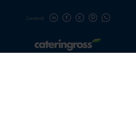
Condividi
Copyright © 2021-2026 Cateringross Soc. Coop. - P.IVA :
04310910379
Via del Lavoro, 85 | 40033 Casalecchio di Reno (BO)
Telefono: 051 616 7417 - Mail: info@cateringross.net
Privacy policy
Cookie policy
Modifica impostazioni cookie