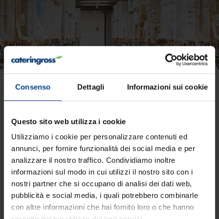
Consenso
Dettagli
Informazioni sui cookie
Rovetta presenta
Angiolina: la linea di
abbigliamento
Questo sito web utilizza i cookie
professionale per sala e
Utilizziamo i cookie per personalizzare contenuti ed
annunci, per fornire funzionalità dei social media e per
cucina!
analizzare il nostro traffico. Condividiamo inoltre
informazioni sul modo in cui utilizzi il nostro sito con i
nostri partner che si occupano di analisi dei dati web,
pubblicità e social media, i quali potrebbero combinarle
con altre informazioni che hai fornito loro o che hanno
raccolto dal tuo utilizzo dei loro servizi.