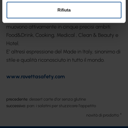
consenso degli operatori dei vari comparti del
mondo ho.re.ca.: la collezione è, infatti, una
Rifiuta
risposta concreta alle attese dgli operatori che si
muovono attivamente in cinque precisi ambiti:
Food&Drink, Cooking, Medical , Clean & Beauty e
Hotel.
E’ altresì espressione del Made in Italy, sinonimo di
stile e qualità riconosciuto in tutto il mondo.
www.rovettasafety.com
precedente:
dessert carte d’or senza glutine
successivo:
pan: i salatini per stuzzicare l’appetito
novità di prodotto