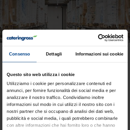
Top ricerche
Consenso
Dettagli
Informazioni sui cookie
Questo sito web utilizza i cookie
Utilizziamo i cookie per personalizzare contenuti ed
annunci, per fornire funzionalità dei social media e per
analizzare il nostro traffico. Condividiamo inoltre
informazioni sul modo in cui utilizzi il nostro sito con i
Risultati: 479 - pag 1/24
nostri partner che si occupano di analisi dei dati web,
«
1
2
3
4
5
6
7
8
9
10
»
pubblicità e social media, i quali potrebbero combinarle
con altre informazioni che hai fornito loro o che hanno