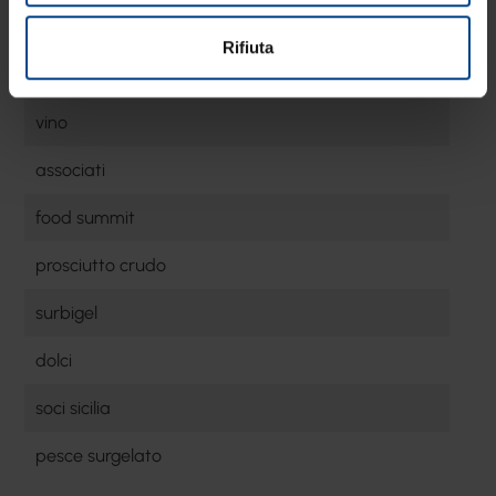
mozzarella julienne
Rifiuta
prosciutto cotto
vino
associati
food summit
prosciutto crudo
surbigel
dolci
soci sicilia
pesce surgelato