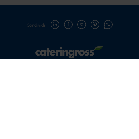
Condividi
Copyright © 2021-2026 Cateringross Soc. Coop. - P.IVA :
04310910379
Via del Lavoro, 85 | 40033 Casalecchio di Reno (BO)
Telefono: 051 616 7417 - Mail: info@cateringross.net
Privacy policy
Cookie policy
Modifica impostazioni cookie