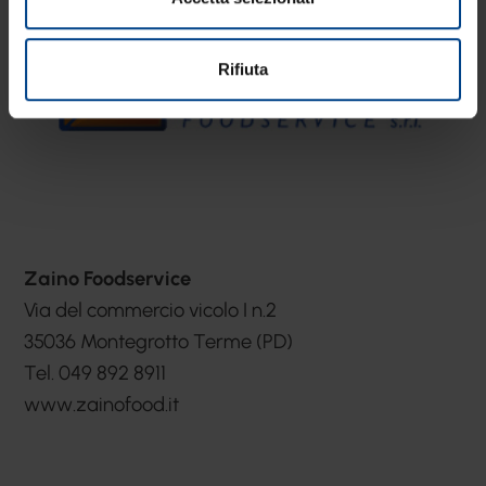
Rifiuta
Zaino Foodservice
Via del commercio vicolo I n.2
35036 Montegrotto Terme (PD)
Tel. 049 892 8911
www.zainofood.it