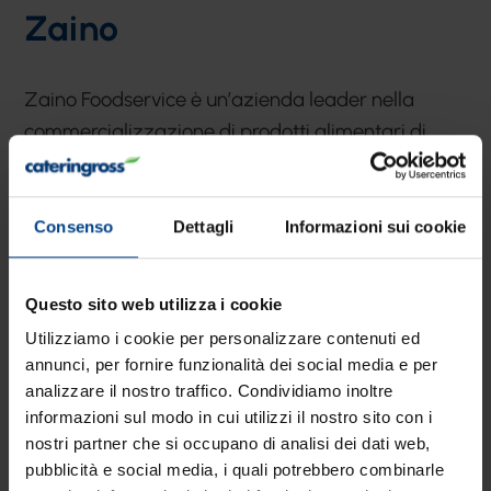
Zaino
Zaino Foodservice è un’azienda leader nella
commercializzazione di prodotti alimentari di
qualità destinati alla ristorazione. Si trova nel
cuore dei Colli Euganei, culla di sapori della
miglior tradizione veneta, e serve da oltre 30 anni,
Consenso
Dettagli
Informazioni sui cookie
i più importanti alberghi e ristoranti dell’Italia
settentrionale e non solo.
Questo sito web utilizza i cookie
Utilizziamo i cookie per personalizzare contenuti ed
Una solida realtà familiare, fondata da Italo Zaino
annunci, per fornire funzionalità dei social media e per
nel 1982 e cresciuta negli anni fino a diventare
analizzare il nostro traffico. Condividiamo inoltre
un’azienda strutturata e organizzata. Ad oggi,
informazioni sul modo in cui utilizzi il nostro sito con i
nostri partner che si occupano di analisi dei dati web,
guidata dal figlio Rocco Zaino, l’azienda si
pubblicità e social media, i quali potrebbero combinarle
sviluppa su un magazzino di 12.000 mq gestito in